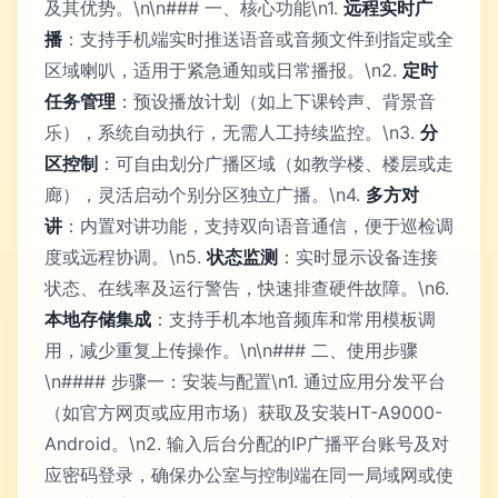
及其优势。\n\n### 一、核心功能\n1.
远程实时广
播
：支持手机端实时推送语音或音频文件到指定或全
区域喇叭，适用于紧急通知或日常播报。\n2.
定时
任务管理
：预设播放计划（如上下课铃声、背景音
乐），系统自动执行，无需人工持续监控。\n3.
分
区控制
：可自由划分广播区域（如教学楼、楼层或走
廊），灵活启动个别分区独立广播。\n4.
多方对
讲
：内置对讲功能，支持双向语音通信，便于巡检调
度或远程协调。\n5.
状态监测
：实时显示设备连接
状态、在线率及运行警告，快速排查硬件故障。\n6.
本地存储集成
：支持手机本地音频库和常用模板调
用，减少重复上传操作。\n\n### 二、使用步骤
\n#### 步骤一：安装与配置\n1. 通过应用分发平台
（如官方网页或应用市场）获取及安装HT-A9000-
Android。\n2. 输入后台分配的IP广播平台账号及对
应密码登录，确保办公室与控制端在同一局域网或使